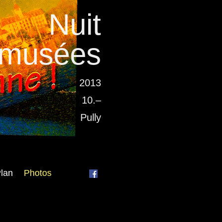
Nuit
musées
2013
10.–
Pully
lan
Photos