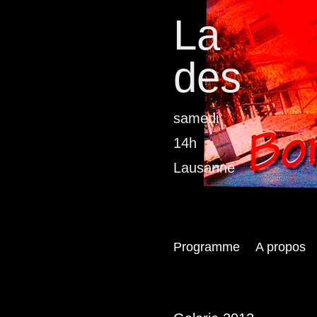
La
des
samedi
14h
Lausanne
Programme
A propos