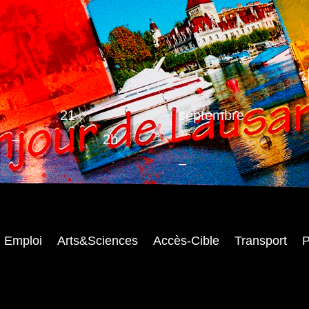
21
septembre
–
2h
–
Emploi
Arts&Sciences
Accès-Cible
Transport
P